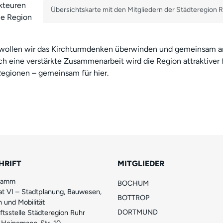
kteuren
Übersichtskarte mit den Mitgliedern der Städteregion 
ie Region
ollen wir das Kirchturmdenken überwinden und gemeinsam arbe
ch eine verstärkte Zusammenarbeit wird die Region attraktiver 
Regionen – gemeinsam für hier.
HRIFT
MITGLIEDER
Hamm
BOCHUM
t VI – Stadtplanung, Bauwesen,
BOTTROP
 und Mobilität
DORTMUND
tsstelle Städteregion Ruhr