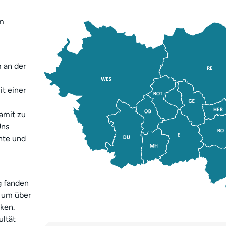
im
 an der
it einer
amit zu
Uns
hte und
g fanden
 um über
ken.
ultät