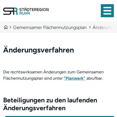
Direkt zum Inhalt
Pfadnavigation
home
chevron_right
chevron_right
Gemeinsamer Flächennutzungsplan
Änderungsv
Änderungsverfahren
Die rechtswirksamen Änderungen zum Gemeinsamen
Flächennutzungsplan sind unter
"Planwerk"
abrufbar.
Beteiligungen zu den laufenden
Änderungsverfahren